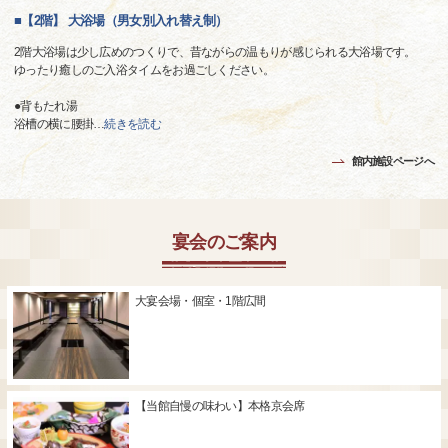
■【2階】 大浴場（男女別入れ替え制）
2階大浴場は少し広めのつくりで、昔ながらの温もりが感じられる大浴場です。
ゆったり癒しのご入浴タイムをお過ごしください。
●背もたれ湯
浴槽の横に腰掛
…
続きを読む
館内施設ページへ
宴会のご案内
大宴会場・個室・1階広間
【当館自慢の味わい】本格京会席