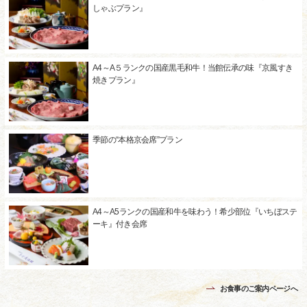
しゃぶプラン』
A4～A５ランクの国産黒毛和牛！当館伝承の味『京風すき
焼きプラン』
季節の“本格京会席”プラン
A4～A5ランクの国産和牛を味わう！希少部位『いちぼステ
ーキ』付き会席
お食事のご案内ページへ