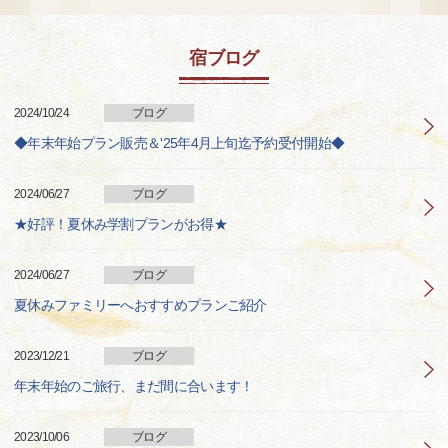
宿ブログ
2024/10/24
ブログ
◆年末年始プラン販売＆'25年4月上旬迄予約受付開始◆
2024/06/27
ブログ
★好評！夏休み学割プランがお得★
2024/06/27
ブログ
夏休みファミリーへおすすめプランご紹介
2023/12/21
ブログ
年末年始のご旅行、まだ間に合います！
2023/10/06
ブログ