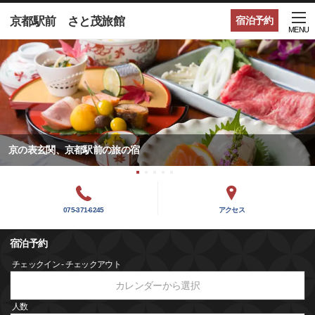
京都駅前 さと茂旅館
宿泊予約
MENU
京の表玄関、京都駅前の旅の宿
075-371-6245
アクセス
宿泊予約
チェックイン - チェックアウト
カレンダーから選択
人数