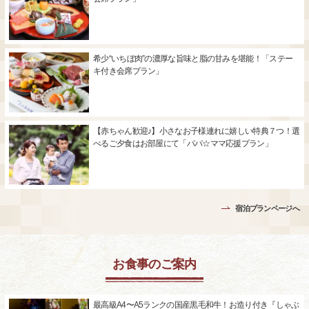
希少“いちぼ肉”の濃厚な旨味と脂の甘みを堪能！「ステー
キ付き会席プラン」
【赤ちゃん歓迎♪】小さなお子様連れに嬉しい特典７つ！選
べるご夕食はお部屋にて「パパ☆ママ応援プラン」
宿泊プランページへ
お食事のご案内
最高級A4〜A5ランクの国産黒毛和牛！お造り付き『しゃぶ