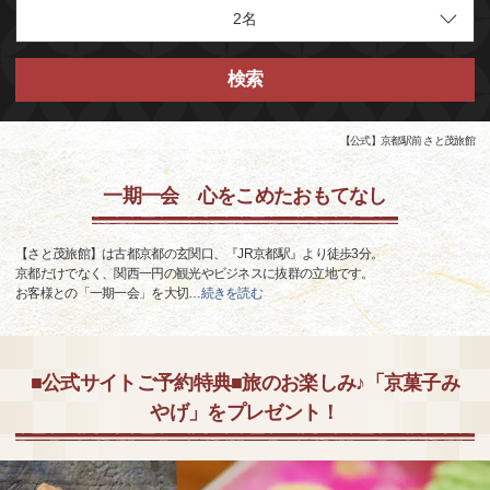
検索
【公式】京都駅前 さと茂旅館
一期一会 心をこめたおもてなし
【さと茂旅館】は古都京都の玄関口、『JR京都駅』より徒歩3分。
京都だけでなく、関西一円の観光やビジネスに抜群の立地です。
お客様との「一期一会」を大切
…
続きを読む
■公式サイトご予約特典■旅のお楽しみ♪「京菓子み
やげ」をプレゼント！