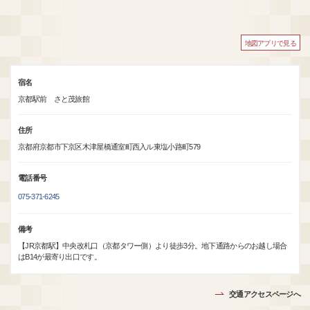
地図アプリで見る
宿名
京都駅前 さと茂旅館
住所
京都府京都市下京区木津屋橋通室町西入ル東塩小路町579
電話番号
075-371-6245
備考
【JR京都駅】中央改札口（京都タワー側）より徒歩3分。地下通路からのお越し場合
はB14が最寄り出口です。
交通アクセスページへ