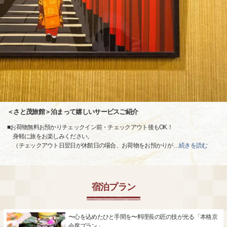
＜さと茂旅館＞泊まって嬉しいサービスご紹介
■お荷物無料お預かりチェックイン前・チェックアウト後もOK！
身軽に旅をお楽しみください。
（チェックアウト日翌日が休館日の場合、お荷物をお預かりが
…
続きを読む
宿泊プラン
〜心を込めたひと手間を〜料理長の匠の技が光る「本格京
会席プラン」