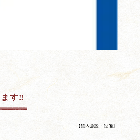
ます‼
【
館内施設・設備
】