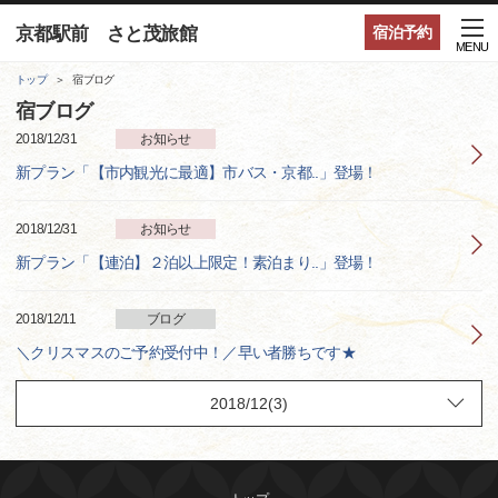
京都駅前 さと茂旅館
宿泊予約
MENU
トップ
宿ブログ
宿ブログ
2018/12/31
お知らせ
新プラン「【市内観光に最適】市バス・京都..」登場！
2018/12/31
お知らせ
新プラン「【連泊】２泊以上限定！素泊まり..」登場！
2018/12/11
ブログ
＼クリスマスのご予約受付中！／早い者勝ちです★