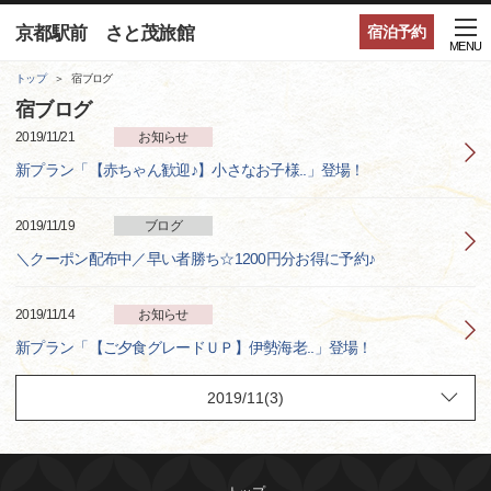
京都駅前 さと茂旅館
宿泊予約
MENU
トップ
宿ブログ
宿ブログ
2019/11/21
お知らせ
新プラン「【赤ちゃん歓迎♪】小さなお子様..」登場！
2019/11/19
ブログ
＼クーポン配布中／早い者勝ち☆1200円分お得に予約♪
2019/11/14
お知らせ
新プラン「【ご夕食グレードＵＰ】伊勢海老..」登場！