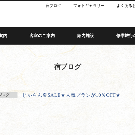
宿ブログ
フォトギャラリー
よくある
案内
客室のご案内
館内施設
修学旅行
宿ブログ
じゃらん夏SALE★人気プランが10％OFF★
ブログ